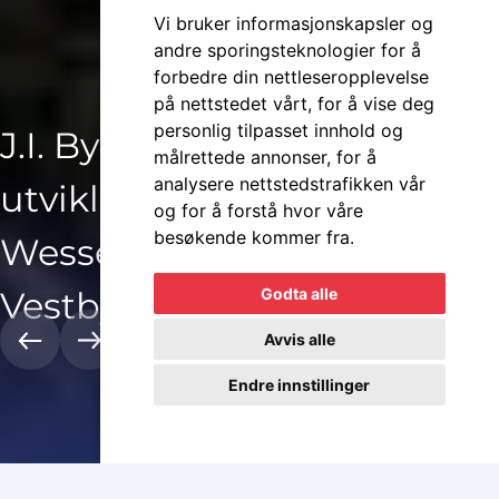
Vi bruker informasjonskapsler og
andre sporingsteknologier for å
forbedre din nettleseropplevelse
på nettstedet vårt, for å vise deg
personlig tilpasset innhold og
J.I. Bygg har stått for
målrettede annonser, for å
analysere nettstedstrafikken vår
Produksjonslokaler med
Produksjonslokaler med
Produksjonslokaler med
utvikling og bygging av
og for å forstå hvor våre
besøkende kommer fra.
kontorer for Rival
kontorer for Rival
kontorer for Rival
Wessel Næringspark i
Godta alle
Skyvedørsgarderober
Skyvedørsgarderober
Skyvedørsgarderober
Wessel Næringspark
Vestby
01
—
14
Avvis alle
Endre innstillinger