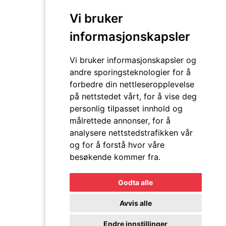
Vi bruker
Miljøfyrtårn
informasjonskapsler
HMS
Ledige stillinger
Vi bruker informasjonskapsler og
andre sporingsteknologier for å
forbedre din nettleseropplevelse
på nettstedet vårt, for å vise deg
personlig tilpasset innhold og
målrettede annonser, for å
analysere nettstedstrafikken vår
og for å forstå hvor våre
Leverandørportalen
besøkende kommer fra.
Personvern og informasjonskapsler
Godta alle
© 2022 J.I. Bygg AS
Avvis alle
Endre innstillinger