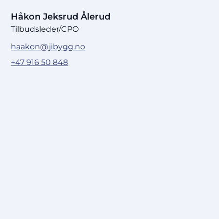
Håkon Jeksrud Ålerud
Tilbudsleder/CPO
haakon@jibygg.no
+47 916 50 848