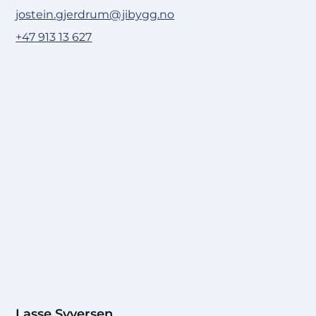
jostein.gjerdrum@jibygg.no
+47 913 13 627
Lasse Syversen