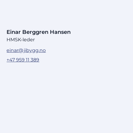
Einar Berggren Hansen
HMSK-leder
einar@jibygg.no
+47 959 11 389