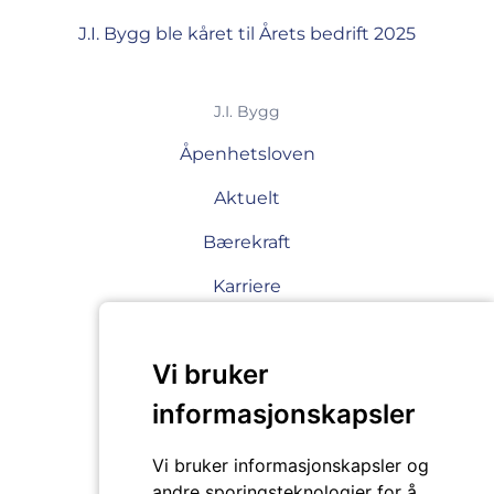
J.I. Bygg ble kåret til Årets bedrift 2025
J.I. Bygg
Åpenhetsloven
Aktuelt
Bærekraft
Karriere
Sikkerhet
Vi bruker
Miljøfyrtårn
informasjonskapsler
HMS
Ledige stillinger
Vi bruker informasjonskapsler og
andre sporingsteknologier for å