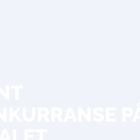
ANT
KURRANSE P
ALET